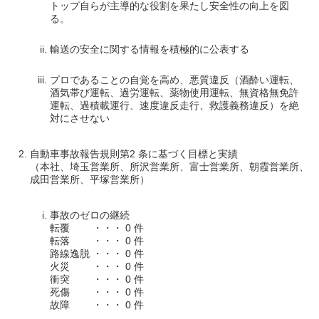
トップ自らが主導的な役割を果たし安全性の向上を図
る。
輸送の安全に関する情報を積極的に公表する
プロであることの自覚を高め、悪質違反（酒酔い運転、
酒気帯び運転、過労運転、薬物使用運転、無資格無免許
運転、過積載運行、速度違反走行、救護義務違反）を絶
対にさせない
自動車事故報告規則第2 条に基づく目標と実績
（本社、埼玉営業所、所沢営業所、富士営業所、朝霞営業所、
成田営業所、平塚営業所）
事故のゼロの継続
転覆 ・・・ 0 件
転落 ・・・ 0 件
路線逸脱 ・・・ 0 件
火災 ・・・ 0 件
衝突 ・・・ 0 件
死傷 ・・・ 0 件
故障 ・・・ 0 件